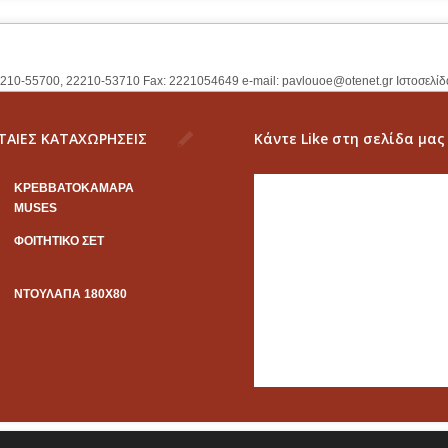
2210-55700, 22210-53710 Fax: 2221054649 e-mail:
pavlouoe@otenet.gr
Ιστοσελίδ
ΤΑΙΕΣ ΚΑΤΑΧΩΡΗΣΕΙΣ
Κάντε Like στη σελίδα μας
KΡΕΒΒΑΤΟΚΑΜΑΡΑ
MUSES
ΦΟΙΤΗΤΙΚΟ ΣΕΤ
ΝΤΟΥΛΑΠΑ 180Χ80