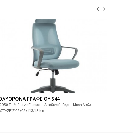
ΟΛΥΘΡΟΝΑ ΓΡΑΦΕΙΟΥ 544
ΒΙΒΛΙΟΘ
2950 Πολυθρόνα Γραφείου Διευθυντή, Γκρι – Mesh Μπλε
ΒΙΒΛΙΟΘΗΚΗ 
ΑΣΤΑΣΕΙΣ 62x62x113/121cm
Απόχρωση Σ