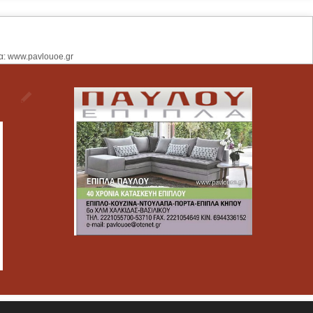
α: www.pavlouoe.gr