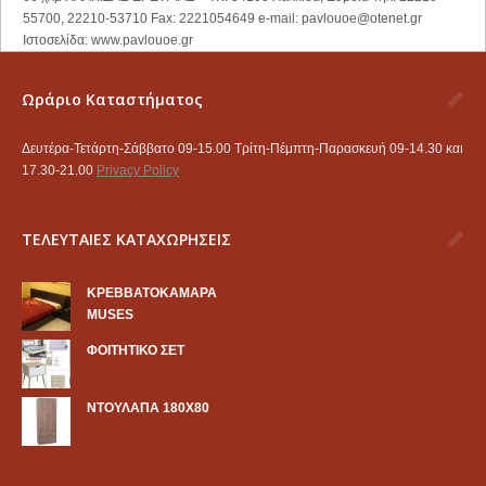
55700, 22210-53710 Fax: 2221054649 e-mail:
pavlouoe@otenet.gr
Ιστοσελίδα: www.pavlouoe.gr
Ωράριο Καταστήματος
Δευτέρα-Τετάρτη-Σάββατο 09-15.00 Τρίτη-Πέμπτη-Παρασκευή 09-14.30 και
17.30-21.00
Privacy Policy
ΤΕΛΕΥΤΑΙΕΣ ΚΑΤΑΧΩΡΗΣΕΙΣ
KΡΕΒΒΑΤΟΚΑΜΑΡΑ
MUSES
ΦΟΙΤΗΤΙΚΟ ΣΕΤ
ΝΤΟΥΛΑΠΑ 180Χ80