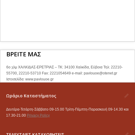
ΒΡΕΙΤΕ ΜΑΣ
6ο χλμ ΧΑΛΚΙΔΑΣ-ΕΡΕΤΡΙΑΣ – ΤΚ: 34100 Χαλκίδα, Εύβοια Τηλ: 22210-
55700, 22210-53710 Fax: 2221054649 e-mail:
pavlouoe@otenet.gr
Ιστοσελίδα: www.pavlouoe.gr
Ωράριο Καταστήματος
Δευτέρα-Τετάρτη-Σάββατο 09-15.00 Τρίτη-Πέμπτη-Παρασκευή 09-14.30 και
17.30-21.00
Privacy Policy
ΤΕΛΕΥΤΑΙΕΣ ΚΑΤΑΧΩΡΗΣΕΙΣ