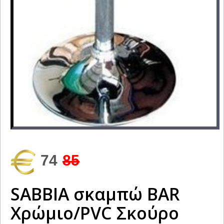
74
85
SAΒΒΙΑ σκαμπώ BAR
Χρώμιο/PVC Σκούρο