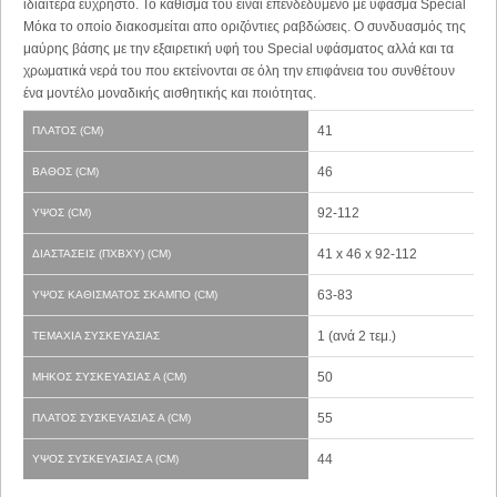
ιδιαίτερα εύχρηστο. Το κάθισμά του είναι επενδεδυμένο με ύφασμα Special
Μόκα το οποίο διακοσμείται απο οριζόντιες ραβδώσεις. Ο συνδυασμός της
μαύρης βάσης με την εξαιρετική υφή του Special υφάσματος αλλά και τα
χρωματικά νερά του που εκτείνονται σε όλη την επιφάνεια του συνθέτουν
ένα μοντέλο μοναδικής αισθητικής και ποιότητας.
41
ΠΛΆΤΟΣ (CM)
46
ΒΆΘΟΣ (CM)
92-112
ΎΨΟΣ (CM)
41 x 46 x 92-112
ΔΙΑΣΤΆΣΕΙΣ (ΠXBXΥ) (CM)
63-83
ΎΨΟΣ ΚΑΘΊΣΜΑΤΟΣ ΣΚΑΜΠΌ (CM)
1 (ανά 2 τεμ.)
ΤΕΜΆΧΙΑ ΣΥΣΚΕΥΑΣΊΑΣ
50
ΜΉΚΟΣ ΣΥΣΚΕΥΑΣΊΑΣ Α (CM)
55
ΠΛΆΤΟΣ ΣΥΣΚΕΥΑΣΊΑΣ Α (CM)
44
ΎΨΟΣ ΣΥΣΚΕΥΑΣΊΑΣ Α (CM)