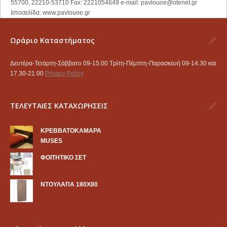
55700, 22210-53710 Fax: 2221054649 e-mail:
pavlouoe@otenet.gr
Ιστοσελίδα: www.pavlouoe.gr
Ωράριο Καταστήματος
Δευτέρα-Τετάρτη-Σάββατο 09-15.00 Τρίτη-Πέμπτη-Παρασκευή 09-14.30 και
17.30-21.00
Privacy Policy
ΤΕΛΕΥΤΑΙΕΣ ΚΑΤΑΧΩΡΗΣΕΙΣ
KΡΕΒΒΑΤΟΚΑΜΑΡΑ
MUSES
ΦΟΙΤΗΤΙΚΟ ΣΕΤ
ΝΤΟΥΛΑΠΑ 180Χ80