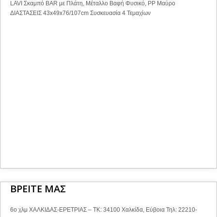
LAVI Σκαμπό BAR με Πλάτη, Μέταλλο Βαφή Φυσικό, PP Μαύρο
ΔΙΑΣΤΑΣΕΙΣ 43x49x76/107cm Συσκευασία 4 Τεμαχίων
ΒΡΕΙΤΕ ΜΑΣ
6ο χλμ ΧΑΛΚΙΔΑΣ-ΕΡΕΤΡΙΑΣ – ΤΚ: 34100 Χαλκίδα, Εύβοια Τηλ: 22210-