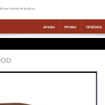
 Κέντρο Επίπλου & Κουζίνας
ΑΡΧΙΚΗ
ΠΡΟΦΙΛ
ΠΡΟΪΟΝΤΑ
OOD