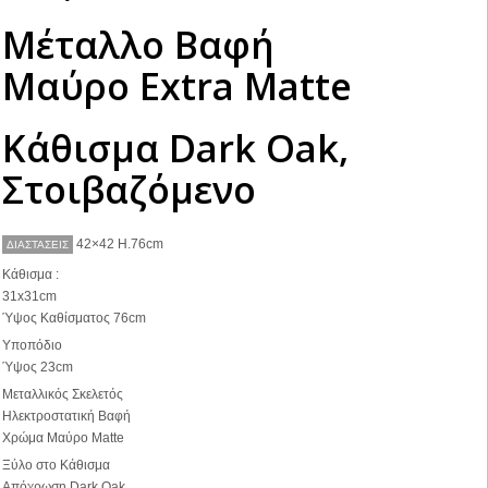
Μέταλλο Βαφή
Μαύρο Extra Matte
Κάθισμα Dark Oak,
Στοιβαζόμενο
42×42 H.76cm
ΔΙΑΣΤΑΣΕΙΣ
Κάθισμα :
31x31cm
Ύψος Καθίσματος 76cm
Υποπόδιο
Ύψος 23cm
Μεταλλικός Σκελετός
Ηλεκτροστατική Βαφή
Χρώμα Μαύρο Matte
Ξύλο στο Κάθισμα
Απόχρωση Dark Oak