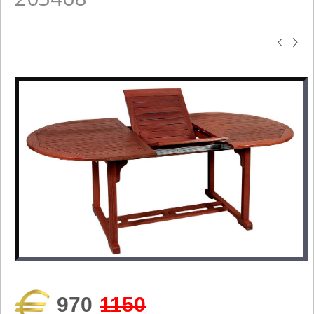
970
1150