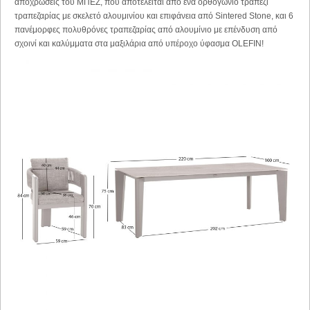
αποχρώσεις του ΜΠΕΖ, που αποτελείται από ένα ορθογώνιο τραπέζι
τραπεζαρίας με σκελετό αλουμινίου και επιφάνεια από Sintered Stone, και 6
πανέμορφες πολυθρόνες τραπεζαρίας από αλουμίνιο με επένδυση από
σχοινί και καλύμματα στα μαξιλάρια από υπέροχο ύφασμα OLEFIN!