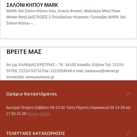
ΣΑΛΟΝΙ ΚΗΠΟΥ MARK
MARK Set Σαλόνι Κήπου 4τεμ, Acacia Φυσικό, Μαξιλάρια Μπεζ Rope
Wicker Μπεζ ΔΙΑΣΤΑΣΕΙΣ 2 Πολυθρόνες+Καναπές+Τραπεζάκι MARK Set
Σαλόνι Κήπου –...
ΒΡΕΙΤΕ ΜΑΣ
6ο χλμ ΧΑΛΚΙΔΑΣ-ΕΡΕΤΡΙΑΣ – ΤΚ: 34100 Χαλκίδα, Εύβοια Τηλ: 22210-
55700, 22210-53710 Fax: 2221054649 e-mail:
pavlouoe@otenet.gr
Ιστοσελίδα: www.pavlouoe.gr
Ωράριο Καταστήματος
Δευτέρα-Τετάρτη-Σάββατο 09-15.00 Τρίτη-Πέμπτη-Παρασκευή 09-14.30 και
17.30-21.00
Privacy Policy
ΤΕΛΕΥΤΑΙΕΣ ΚΑΤΑΧΩΡΗΣΕΙΣ