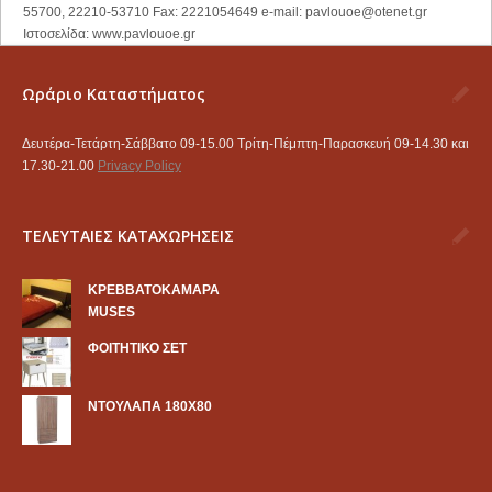
55700, 22210-53710 Fax: 2221054649 e-mail:
pavlouoe@otenet.gr
Ιστοσελίδα: www.pavlouoe.gr
Ωράριο Καταστήματος
Δευτέρα-Τετάρτη-Σάββατο 09-15.00 Τρίτη-Πέμπτη-Παρασκευή 09-14.30 και
17.30-21.00
Privacy Policy
ΤΕΛΕΥΤΑΙΕΣ ΚΑΤΑΧΩΡΗΣΕΙΣ
KΡΕΒΒΑΤΟΚΑΜΑΡΑ
MUSES
ΦΟΙΤΗΤΙΚΟ ΣΕΤ
ΝΤΟΥΛΑΠΑ 180Χ80