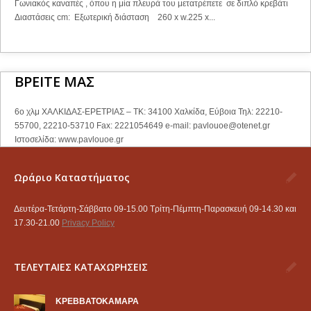
Γωνιακός καναπές , όπου η μία πλευρά του μετατρέπετε σε διπλό κρεβάτι
Διαστάσεις cm: Εξωτερική διάσταση 260 x w.225 x...
ΒΡΕΙΤΕ ΜΑΣ
6ο χλμ ΧΑΛΚΙΔΑΣ-ΕΡΕΤΡΙΑΣ – ΤΚ: 34100 Χαλκίδα, Εύβοια Τηλ: 22210-
55700, 22210-53710 Fax: 2221054649 e-mail:
pavlouoe@otenet.gr
Ιστοσελίδα: www.pavlouoe.gr
Ωράριο Καταστήματος
Δευτέρα-Τετάρτη-Σάββατο 09-15.00 Τρίτη-Πέμπτη-Παρασκευή 09-14.30 και
17.30-21.00
Privacy Policy
ΤΕΛΕΥΤΑΙΕΣ ΚΑΤΑΧΩΡΗΣΕΙΣ
KΡΕΒΒΑΤΟΚΑΜΑΡΑ