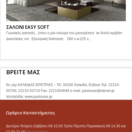
ΣΑΛΟΝΙ EASY SOFT
Γωνιακός καναπές , όπου η μία πλευρά του μετατρέπετε σε διπλό κρεβάτι
Διαστάσεις cm: Εξωτερική διάσταση 260 x w.225 x...
ΒΡΕΙΤΕ ΜΑΣ
6ο χλμ ΧΑΛΚΙΔΑΣ-ΕΡΕΤΡΙΑΣ – ΤΚ: 34100 Χαλκίδα, Εύβοια Τηλ: 22210-
55700, 22210-53710 Fax: 2221054649 e-mail:
pavlouoe@otenet.gr
Ιστοσελίδα: www.pavlouoe.gr
Ωράριο Καταστήματος
Δευτέρα-Τετάρτη-Σάββατο 09-15.00 Τρίτη-Πέμπτη-Παρασκευή 09-14.30 και
17.30-21.00
Privacy Policy