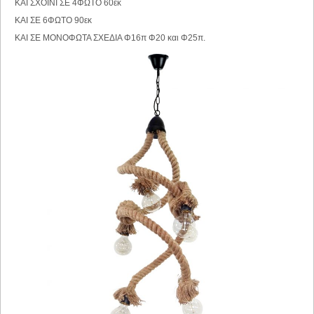
ΚΑΙ ΣΧΟΙΝΙ ΣΕ 4ΦΩΤΟ 60εκ
ΚΑΙ ΣΕ 6ΦΩΤΟ 90εκ
ΚΑΙ ΣΕ ΜΟΝΟΦΩΤΑ ΣΧΕΔΙΑ Φ16π Φ20 και Φ25π.