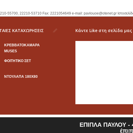
2210-55700, 22210-53710 Fax: 2221054649 e-mail:
pavlouoe@otenet.gr
Ιστοσελίδ
ΤΑΙΕΣ ΚΑΤΑΧΩΡΗΣΕΙΣ
Κάντε Like στη σελίδα μας
KΡΕΒΒΑΤΟΚΑΜΑΡΑ
MUSES
ΦΟΙΤΗΤΙΚΟ ΣΕΤ
ΝΤΟΥΛΑΠΑ 180Χ80
ΕΠΙΠΛΑ ΠΑΥΛΟΥ - 4
έπιπ