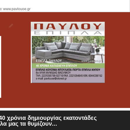
α: www.pavlouoe.gr
0 χρόνια δημιουργίας εκατοντάδες
λα μας τα θυμίζουν...