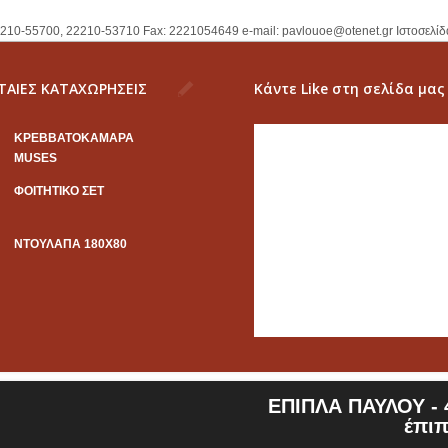
2210-55700, 22210-53710 Fax: 2221054649 e-mail:
pavlouoe@otenet.gr
Ιστοσελίδ
ΤΑΙΕΣ ΚΑΤΑΧΩΡΗΣΕΙΣ
Κάντε Like στη σελίδα μας
KΡΕΒΒΑΤΟΚΑΜΑΡΑ
MUSES
ΦΟΙΤΗΤΙΚΟ ΣΕΤ
ΝΤΟΥΛΑΠΑ 180Χ80
ΕΠΙΠΛΑ ΠΑΥΛΟΥ - 4
έπιπ