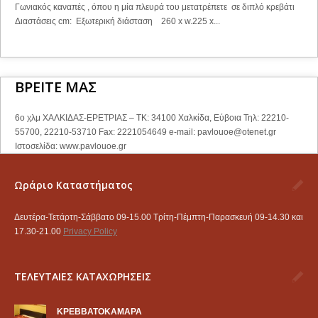
Γωνιακός καναπές , όπου η μία πλευρά του μετατρέπετε σε διπλό κρεβάτι
Διαστάσεις cm: Εξωτερική διάσταση 260 x w.225 x...
ΒΡΕΙΤΕ ΜΑΣ
6ο χλμ ΧΑΛΚΙΔΑΣ-ΕΡΕΤΡΙΑΣ – ΤΚ: 34100 Χαλκίδα, Εύβοια Τηλ: 22210-
55700, 22210-53710 Fax: 2221054649 e-mail:
pavlouoe@otenet.gr
Ιστοσελίδα: www.pavlouoe.gr
Ωράριο Καταστήματος
Δευτέρα-Τετάρτη-Σάββατο 09-15.00 Τρίτη-Πέμπτη-Παρασκευή 09-14.30 και
17.30-21.00
Privacy Policy
ΤΕΛΕΥΤΑΙΕΣ ΚΑΤΑΧΩΡΗΣΕΙΣ
KΡΕΒΒΑΤΟΚΑΜΑΡΑ