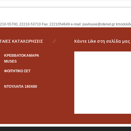
2210-55700, 22210-53710 Fax: 2221054649 e-mail:
pavlouoe@otenet.gr
Ιστοσελίδ
ΤΑΙΕΣ ΚΑΤΑΧΩΡΗΣΕΙΣ
Κάντε Like στη σελίδα μας
KΡΕΒΒΑΤΟΚΑΜΑΡΑ
MUSES
ΦΟΙΤΗΤΙΚΟ ΣΕΤ
ΝΤΟΥΛΑΠΑ 180Χ80