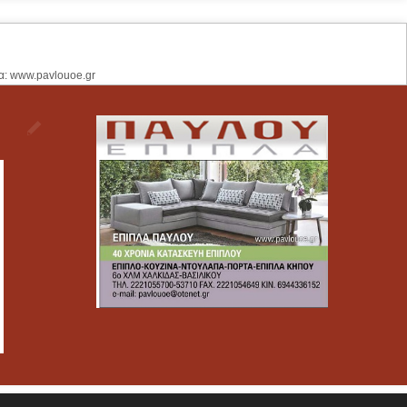
α: www.pavlouoe.gr