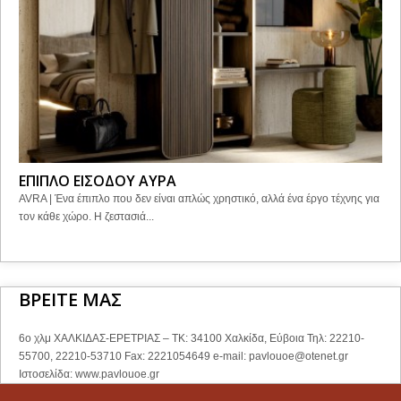
ΕΠΙΠΛΟ ΕΙΣΟΔΟΥ ΑΥΡΑ
AVRA | Ένα έπιπλο που δεν είναι απλώς χρηστικό, αλλά ένα έργο τέχνης για
τον κάθε χώρο. Η ζεστασιά...
ΒΡΕΙΤΕ ΜΑΣ
6ο χλμ ΧΑΛΚΙΔΑΣ-ΕΡΕΤΡΙΑΣ – ΤΚ: 34100 Χαλκίδα, Εύβοια Τηλ: 22210-
55700, 22210-53710 Fax: 2221054649 e-mail:
pavlouoe@otenet.gr
Ιστοσελίδα: www.pavlouoe.gr