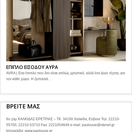
ΕΠΙΠΛΟ ΕΙΣΟΔΟΥ ΑΥΡΑ
AVRA | Ένα έπιπλο που δεν είναι απλώς χρηστικό, αλλά ένα έργο τέχνης για
τον κάθε χώρο. Η ζεστασιά...
ΒΡΕΙΤΕ ΜΑΣ
6ο χλμ ΧΑΛΚΙΔΑΣ-ΕΡΕΤΡΙΑΣ – ΤΚ: 34100 Χαλκίδα, Εύβοια Τηλ: 22210-
55700, 22210-53710 Fax: 2221054649 e-mail:
pavlouoe@otenet.gr
Ιστοσελίδα: www.pavlouoe.gr