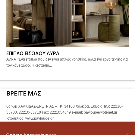
ΕΠΙΠΛΟ ΕΙΣΟΔΟΥ ΑΥΡΑ
AVRA | Ένα έπιπλο που δεν είναι απλώς χρηστικό, αλλά ένα έργο τέχνης για
τον κάθε χώρο. Η ζεστασιά...
ΒΡΕΙΤΕ ΜΑΣ
6ο χλμ ΧΑΛΚΙΔΑΣ-ΕΡΕΤΡΙΑΣ – ΤΚ: 34100 Χαλκίδα, Εύβοια Τηλ: 22210-
55700, 22210-53710 Fax: 2221054649 e-mail:
pavlouoe@otenet.gr
Ιστοσελίδα: www.pavlouoe.gr
Ωράριο Καταστήματος