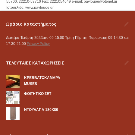
55700, 22210-53710 Fax: 2221054649 e-mail:
pavlouoe@otenet.gr
Ιστοσελίδα: www.pavlouoe.gr
Ωράριο Καταστήματος
Δευτέρα-Τετάρτη-Σάββατο 09-15.00 Τρίτη-Πέμπτη-Παρασκευή 09-14.30 και
17.30-21.00
Privacy Policy
ΤΕΛΕΥΤΑΙΕΣ ΚΑΤΑΧΩΡΗΣΕΙΣ
KΡΕΒΒΑΤΟΚΑΜΑΡΑ
MUSES
ΦΟΙΤΗΤΙΚΟ ΣΕΤ
ΝΤΟΥΛΑΠΑ 180Χ80