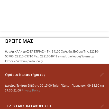
ΒΡΕΙΤΕ ΜΑΣ
6ο χλμ ΧΑΛΚΙΔΑΣ-ΕΡΕΤΡΙΑΣ – ΤΚ: 34100 Χαλκίδα, Εύβοια Τηλ: 22210-
55700, 22210-53710 Fax: 2221054649 e-mail:
pavlouoe@otenet.gr
Ιστοσελίδα: www.pavlouoe.gr
Ωράριο Καταστήματος
Δευτέρα-Τετάρτη-Σάββατο 09-15.00 Τρίτη-Πέμπτη-Παρασκευή 09-14.30 και
17.30-21.00
Privacy Policy
ΤΕΛΕΥΤΑΙΕΣ ΚΑΤΑΧΩΡΗΣΕΙΣ