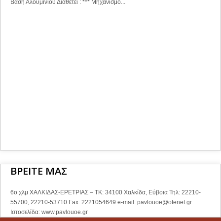
Βάση Αλουμινίου Διαθέτει : *** Μηχανισμό...
ΒΡΕΙΤΕ ΜΑΣ
6ο χλμ ΧΑΛΚΙΔΑΣ-ΕΡΕΤΡΙΑΣ – ΤΚ: 34100 Χαλκίδα, Εύβοια Τηλ: 22210-
55700, 22210-53710 Fax: 2221054649 e-mail:
pavlouoe@otenet.gr
Ιστοσελίδα: www.pavlouoe.gr