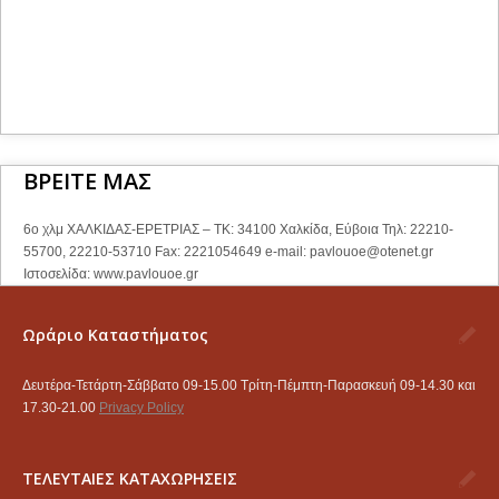
ΒΡΕΙΤΕ ΜΑΣ
6ο χλμ ΧΑΛΚΙΔΑΣ-ΕΡΕΤΡΙΑΣ – ΤΚ: 34100 Χαλκίδα, Εύβοια Τηλ: 22210-
55700, 22210-53710 Fax: 2221054649 e-mail:
pavlouoe@otenet.gr
Ιστοσελίδα: www.pavlouoe.gr
Ωράριο Καταστήματος
Δευτέρα-Τετάρτη-Σάββατο 09-15.00 Τρίτη-Πέμπτη-Παρασκευή 09-14.30 και
17.30-21.00
Privacy Policy
ΤΕΛΕΥΤΑΙΕΣ ΚΑΤΑΧΩΡΗΣΕΙΣ