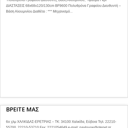
Πολυθρόνα Γραφείου Διευθυντή, Βάση Αλουμινίου, Ύφασμα Γκρι
ΔΙΑΣΤΑΣΕΙΣ 68x68x120/130cm BF9600 Πολυθρόνα Γραφείου Διευθυντή –
Βάση Αλουμινίου Διαθέτει : *** Μηχανισμό...
ΒΡΕΙΤΕ ΜΑΣ
6ο χλμ ΧΑΛΚΙΔΑΣ-ΕΡΕΤΡΙΑΣ – ΤΚ: 34100 Χαλκίδα, Εύβοια Τηλ: 22210-
55700, 22210-53710 Fax: 2221054649 e-mail:
pavlouoe@otenet.gr