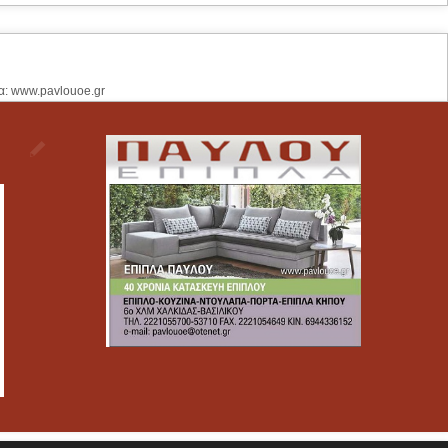
α: www.pavlouoe.gr