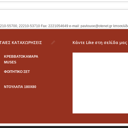
2210-55700, 22210-53710 Fax: 2221054649 e-mail:
pavlouoe@otenet.gr
Ιστοσελίδ
ΤΑΙΕΣ ΚΑΤΑΧΩΡΗΣΕΙΣ
Κάντε Like στη σελίδα μας
KΡΕΒΒΑΤΟΚΑΜΑΡΑ
MUSES
ΦΟΙΤΗΤΙΚΟ ΣΕΤ
ΝΤΟΥΛΑΠΑ 180Χ80