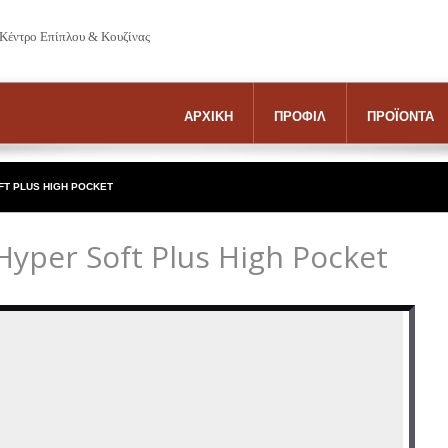
 Κέντρο Επίπλου & Κουζίνας
ΑΡΧΙΚΗ
ΠΡΟΦΙΛ
ΠΡΟΪΟΝΤΑ
FT PLUS HIGH POCKET
yper Soft Plus High Pocket