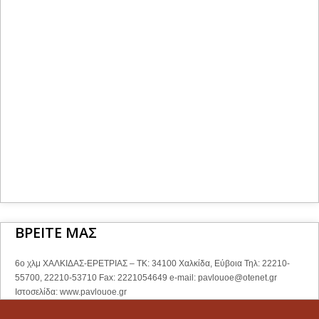
ΒΡΕΙΤΕ ΜΑΣ
6ο χλμ ΧΑΛΚΙΔΑΣ-ΕΡΕΤΡΙΑΣ – ΤΚ: 34100 Χαλκίδα, Εύβοια Τηλ: 22210-
55700, 22210-53710 Fax: 2221054649 e-mail:
pavlouoe@otenet.gr
Ιστοσελίδα: www.pavlouoe.gr