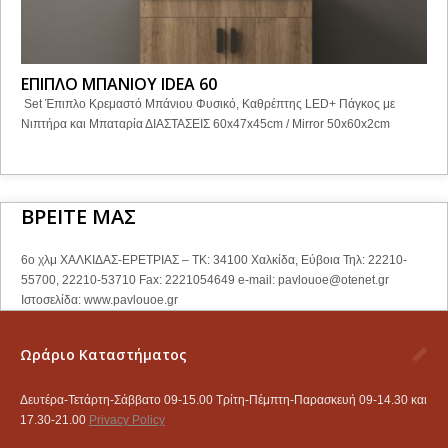
ΕΠΙΠΛΟ ΜΠΑΝΙΟΥ IDEA 60
Set Έπιπλο Κρεμαστό Μπάνιου Φυσικό, Καθρέπτης LED+ Πάγκος με
Νιπτήρα και Μπαταρία ΔΙΑΣΤΑΣΕΙΣ 60x47x45cm / Mirror 50x60x2cm
ΒΡΕΙΤΕ ΜΑΣ
6ο χλμ ΧΑΛΚΙΔΑΣ-ΕΡΕΤΡΙΑΣ – ΤΚ: 34100 Χαλκίδα, Εύβοια Τηλ: 22210-
55700, 22210-53710 Fax: 2221054649 e-mail:
pavlouoe@otenet.gr
Ιστοσελίδα: www.pavlouoe.gr
Ωράριο Καταστήματος
Δευτέρα-Τετάρτη-Σάββατο 09-15.00 Τρίτη-Πέμπτη-Παρασκευή 09-14.30 και
17.30-21.00
Privacy Policy