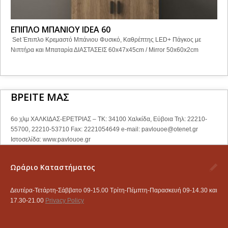
ΕΠΙΠΛΟ ΜΠΑΝΙΟΥ IDEA 60
Set Έπιπλο Κρεμαστό Μπάνιου Φυσικό, Καθρέπτης LED+ Πάγκος με
Νιπτήρα και Μπαταρία ΔΙΑΣΤΑΣΕΙΣ 60x47x45cm / Mirror 50x60x2cm
ΒΡΕΙΤΕ ΜΑΣ
6ο χλμ ΧΑΛΚΙΔΑΣ-ΕΡΕΤΡΙΑΣ – ΤΚ: 34100 Χαλκίδα, Εύβοια Τηλ: 22210-
55700, 22210-53710 Fax: 2221054649 e-mail:
pavlouoe@otenet.gr
Ιστοσελίδα: www.pavlouoe.gr
Ωράριο Καταστήματος
Δευτέρα-Τετάρτη-Σάββατο 09-15.00 Τρίτη-Πέμπτη-Παρασκευή 09-14.30 και
17.30-21.00
Privacy Policy