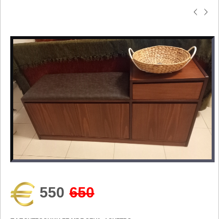
550
650