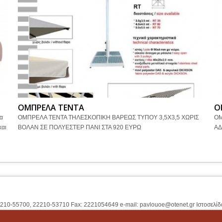
ΟΜΠΡΕΛΑ ΤΕΝΤΑ
Ο
α
ΟΜΠΡΕΛΑ ΤΕΝΤΑ ΤΗΛΕΣΚΟΠΙΚΗ ΒΑΡΕΩΣ ΤΥΠΟΥ 3,5Χ3,5 ΧΩΡΙΣ
ΟΜ
και
ΒΟΛΑΝ ΣΕ ΠΟΛΥΕΣΤΕΡ ΠΑΝΙ ΣΤΑ 920 ΕΥΡΩ
ΑΔ
2210-55700, 22210-53710 Fax: 2221054649 e-mail:
pavlouoe@otenet.gr
Ιστοσελίδ