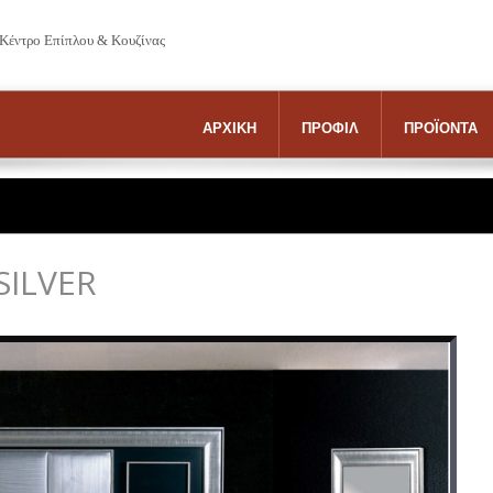
 Κέντρο Επίπλου & Κουζίνας
ΑΡΧΙΚΗ
ΠΡΟΦΙΛ
ΠΡΟΪΟΝΤΑ
SILVER