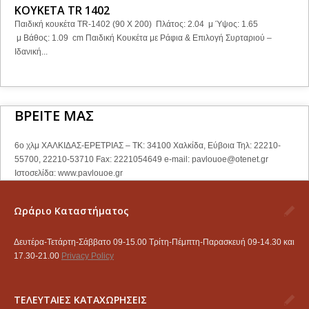
ΚΟΥΚΕΤΑ TR 1402
Παιδική κουκέτα TR-1402 (90 X 200) Πλάτος: 2.04 μ Ύψος: 1.65
μ Βάθος: 1.09 cm Παιδική Κουκέτα με Ράφια & Επιλογή Συρταριού –
Ιδανική...
ΒΡΕΙΤΕ ΜΑΣ
6ο χλμ ΧΑΛΚΙΔΑΣ-ΕΡΕΤΡΙΑΣ – ΤΚ: 34100 Χαλκίδα, Εύβοια Τηλ: 22210-
55700, 22210-53710 Fax: 2221054649 e-mail:
pavlouoe@otenet.gr
Ιστοσελίδα: www.pavlouoe.gr
Ωράριο Καταστήματος
Δευτέρα-Τετάρτη-Σάββατο 09-15.00 Τρίτη-Πέμπτη-Παρασκευή 09-14.30 και
17.30-21.00
Privacy Policy
ΤΕΛΕΥΤΑΙΕΣ ΚΑΤΑΧΩΡΗΣΕΙΣ