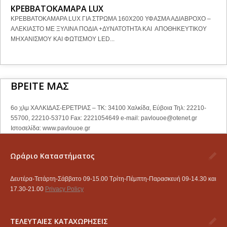
ΚΡΕΒΒΑΤΟΚΑΜΑΡΑ LUX
ΚΡΕΒΒΑΤΟΚΑΜΑΡΑ LUX ΓΙΑ ΣΤΡΩΜΑ 160Χ200 ΥΦΑΣΜΑ ΑΔΙΑΒΡΟΧΟ –
ΑΛΕΚΙΑΣΤΟ ΜΕ ΞΥΛΙΝΑ ΠΟΔΙΑ +ΔΥΝΑΤΟΤΗΤΑ ΚΑΙ ΑΠΟΘΗΚΕΥΤΙΚΟΥ
ΜΗΧΑΝΙΣΜΟΥ ΚΑΙ ΦΩΤΙΣΜΟΥ LED...
ΒΡΕΙΤΕ ΜΑΣ
6ο χλμ ΧΑΛΚΙΔΑΣ-ΕΡΕΤΡΙΑΣ – ΤΚ: 34100 Χαλκίδα, Εύβοια Τηλ: 22210-
55700, 22210-53710 Fax: 2221054649 e-mail:
pavlouoe@otenet.gr
Ιστοσελίδα: www.pavlouoe.gr
Ωράριο Καταστήματος
Δευτέρα-Τετάρτη-Σάββατο 09-15.00 Τρίτη-Πέμπτη-Παρασκευή 09-14.30 και
17.30-21.00
Privacy Policy
ΤΕΛΕΥΤΑΙΕΣ ΚΑΤΑΧΩΡΗΣΕΙΣ