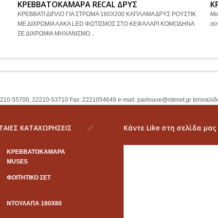
ΚΡΕΒΒΑΤΟΚΑΜΑΡΑ RECAL ΔΡΥΣ
Κ
ΚΡΕΒΒΑΤΙ ΔΙΠΛΟ ΓΙΑ ΣΤΡΩΜΑ 160Χ200 ΚΑΠΛΑΜΑ ΔΡΥΣ ΡΟΥΣΤΙΚ
Μι
Ι
ΜΕ ΔΙΧΡΩΜΙΑ ΛΑΚΑ LED ΦΩΤΙΣΜΟΣ ΣΤΟ ΚΕΦΑΛΑΡΙ ΚΟΜΟΔΗΝΑ
σύ
ΣΕ ΔΙΧΡΩΜΙΑ ΜΗΧΑΝΙΣΜΟ...
2210-55700, 22210-53710 Fax: 2221054649 e-mail:
pavlouoe@otenet.gr
Ιστοσελίδ
ΤΑΙΕΣ ΚΑΤΑΧΩΡΗΣΕΙΣ
Κάντε Like στη σελίδα μας
KΡΕΒΒΑΤΟΚΑΜΑΡΑ
MUSES
ΦΟΙΤΗΤΙΚΟ ΣΕΤ
ΝΤΟΥΛΑΠΑ 180Χ80