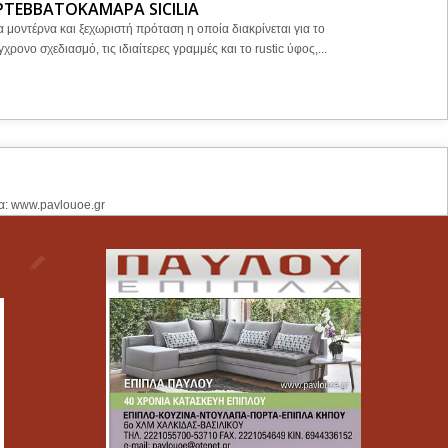
ΡΤΕΒΒΑΤΟΚΑΜΑΡΑ SICILIA
ΚΡΕΒΒΑ
α μοντέρνα και ξεχωριστή πρόταση η οποία διακρίνεται για το
ΚΡΕΒΒΑΤΙ 
γχρονο σχεδιασμό, τις ιδιαίτερες γραμμές και το rustic ύφος,...
Κρεβάτι με τ
πλευρά...
α: www.pavlouoe.gr