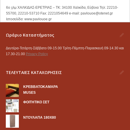
6ο χλμ ΧΑΛΚΙΔΑΣ-ΕΡΕΤΡΙΑΣ – ΤΚ: 34100 Χαλκίδα, Εύβοια Τηλ: 22210-
55700, 22210-53710 Fax: 2221054649 e-mail:
pavlouoe@otenet.gr
Ιστοσελίδα: www.pavlouoe.gr
Ωράριο Καταστήματος
Δευτέρα-Τετάρτη-Σάββατο 09-15.00 Τρίτη-Πέμπτη-Παρασκευή 09-14.30 και
17.30-21.00
Privacy Policy
ΤΕΛΕΥΤΑΙΕΣ ΚΑΤΑΧΩΡΗΣΕΙΣ
KΡΕΒΒΑΤΟΚΑΜΑΡΑ
MUSES
ΦΟΙΤΗΤΙΚΟ ΣΕΤ
ΝΤΟΥΛΑΠΑ 180Χ80