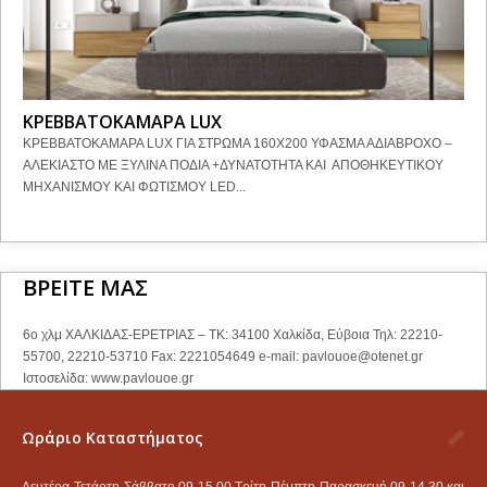
ΚΡΕΒΒΑΤΟΚΑΜΑΡΑ LUX
ΚΡΕΒΒΑΤΟΚΑΜΑΡΑ LUX ΓΙΑ ΣΤΡΩΜΑ 160Χ200 ΥΦΑΣΜΑ ΑΔΙΑΒΡΟΧΟ –
ΑΛΕΚΙΑΣΤΟ ΜΕ ΞΥΛΙΝΑ ΠΟΔΙΑ +ΔΥΝΑΤΟΤΗΤΑ ΚΑΙ ΑΠΟΘΗΚΕΥΤΙΚΟΥ
ΜΗΧΑΝΙΣΜΟΥ ΚΑΙ ΦΩΤΙΣΜΟΥ LED...
ΒΡΕΙΤΕ ΜΑΣ
6ο χλμ ΧΑΛΚΙΔΑΣ-ΕΡΕΤΡΙΑΣ – ΤΚ: 34100 Χαλκίδα, Εύβοια Τηλ: 22210-
55700, 22210-53710 Fax: 2221054649 e-mail:
pavlouoe@otenet.gr
Ιστοσελίδα: www.pavlouoe.gr
Ωράριο Καταστήματος
Δευτέρα-Τετάρτη-Σάββατο 09-15.00 Τρίτη-Πέμπτη-Παρασκευή 09-14.30 και