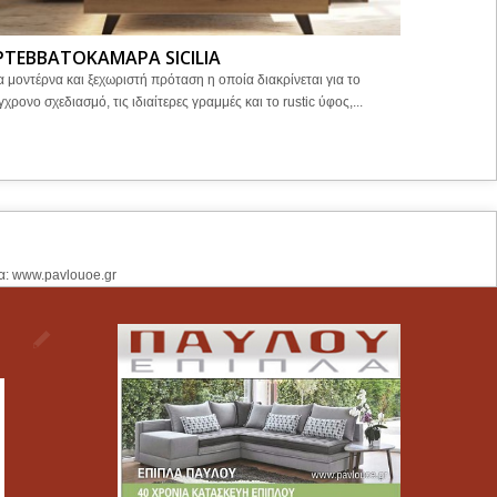
ΡΤΕΒΒΑΤΟΚΑΜΑΡΑ SICILIA
ΚΡΕΒΒΑ
α μοντέρνα και ξεχωριστή πρόταση η οποία διακρίνεται για το
ΚΡΕΒΒΑΤΙ 
γχρονο σχεδιασμό, τις ιδιαίτερες γραμμές και το rustic ύφος,...
Κρεβάτι με τ
πλευρά...
α: www.pavlouoe.gr