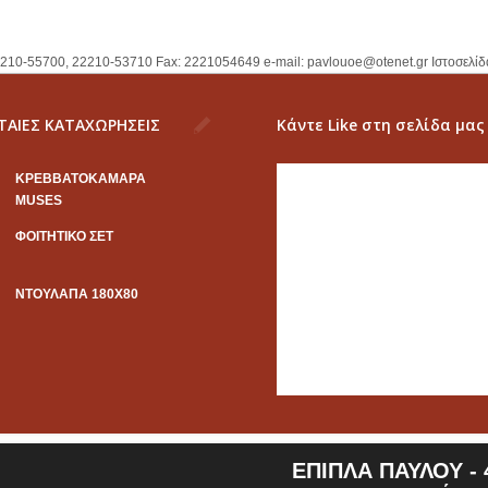
2210-55700, 22210-53710 Fax: 2221054649 e-mail:
pavlouoe@otenet.gr
Ιστοσελίδ
ΤΑΙΕΣ ΚΑΤΑΧΩΡΗΣΕΙΣ
Κάντε Like στη σελίδα μας
KΡΕΒΒΑΤΟΚΑΜΑΡΑ
MUSES
ΦΟΙΤΗΤΙΚΟ ΣΕΤ
ΝΤΟΥΛΑΠΑ 180Χ80
ΕΠΙΠΛΑ ΠΑΥΛΟΥ - 4