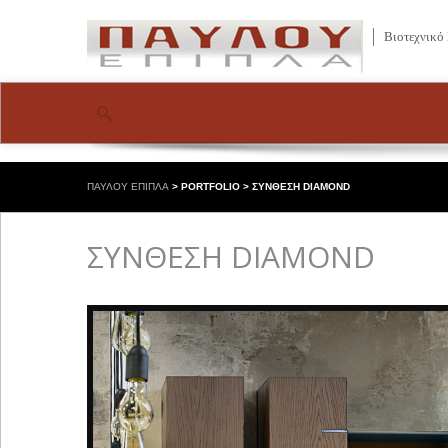
Βιοτεχνικό
ΠΑΥΛΟΥ ΕΠΙΠΛΑ
>
PORTFOLIO
>
ΣΥΝΘΕΣΗ DIAMOND
ΣΥΝΘΕΣΗ DIAMOND