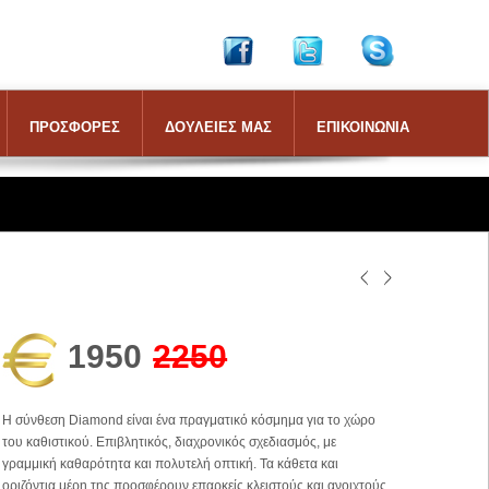
ΠΡΟΣΦΟΡΕΣ
ΔΟΥΛΕΙΕΣ ΜΑΣ
ΕΠΙΚΟΙΝΩΝΙΑ
1950
2250
Η σύνθεση Diamond είναι ένα πραγματικό κόσμημα για το χώρο
του καθιστικού. Επιβλητικός, διαχρονικός σχεδιασμός, με
γραμμική καθαρότητα και πολυτελή οπτική. Τα κάθετα και
οριζόντια μέρη της προσφέρουν επαρκείς κλειστούς και ανοιχτούς