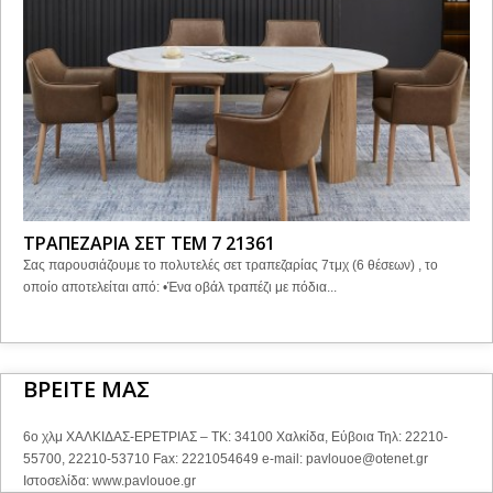
ΤΡΑΠΕΖΑΡΙΑ ΣΕΤ ΤΕΜ 7 21361
Σας παρουσιάζουμε το πολυτελές σετ τραπεζαρίας 7τμχ (6 θέσεων) , το
οποίο αποτελείται από: •Ένα οβάλ τραπέζι με πόδια...
ΒΡΕΙΤΕ ΜΑΣ
6ο χλμ ΧΑΛΚΙΔΑΣ-ΕΡΕΤΡΙΑΣ – ΤΚ: 34100 Χαλκίδα, Εύβοια Τηλ: 22210-
55700, 22210-53710 Fax: 2221054649 e-mail:
pavlouoe@otenet.gr
Ιστοσελίδα: www.pavlouoe.gr