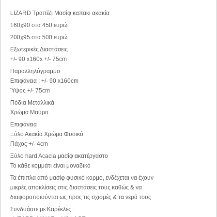
LIZARD Τραπέζι Μασίφ καπακι ακακία
160χ90 στα 450 ευρώ
200χ95 στα 500 ευρώ
Εξωτερικές Διαστάσεις :
+/- 90 x160x +/- 75cm
Παραλληλόγραμμο
Επιφάνεια : +/- 90 x160cm
Ύψος +/- 75cm
Πόδια Μεταλλικά
Χρώμα Μαύρο
Επιφάνεια
Ξύλο Ακακία Χρώμα Φυσικό
Πάχος +/- 4cm
Ξύλο hard Acacia μασίφ ακατέργαστο
Το κάθε κομμάτι είναι μοναδικό
Τα έπιπλα από μασίφ φυσικό κορμό, ενδέχεται να έχουν
μικρές αποκλίσεις στις διαστάσεις τους καθώς & να
διαφοροποιούνται ως προς τις σχισμές & τα νερά τους
Συνδυάστε με Καρέκλες :