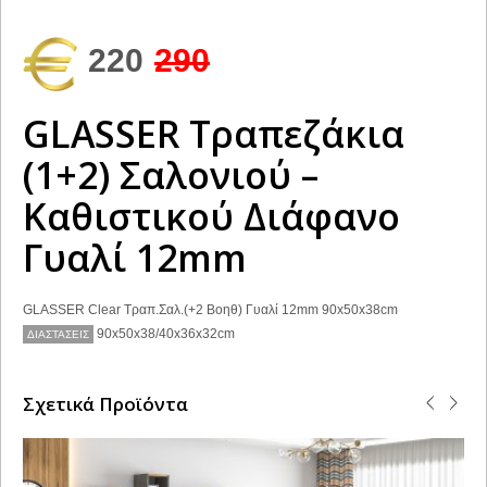
220
290
GLASSER Τραπεζάκια
(1+2) Σαλονιού –
Καθιστικού Διάφανο
Γυαλί 12mm
GLASSER Clear Τραπ.Σαλ.(+2 Βοηθ) Γυαλί 12mm 90x50x38cm
90x50x38/40x36x32cm
ΔΙΑΣΤΑΣΕΙΣ
Σχετικά Προϊόντα