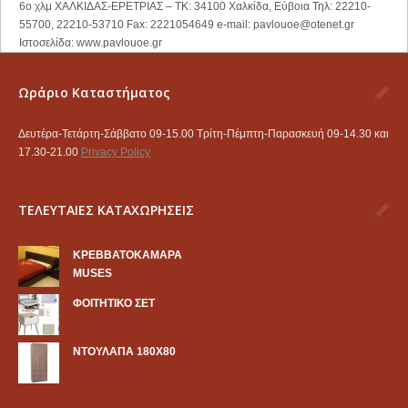
6ο χλμ ΧΑΛΚΙΔΑΣ-ΕΡΕΤΡΙΑΣ – ΤΚ: 34100 Χαλκίδα, Εύβοια Τηλ: 22210-
55700, 22210-53710 Fax: 2221054649 e-mail:
pavlouoe@otenet.gr
Ιστοσελίδα: www.pavlouoe.gr
Ωράριο Καταστήματος
Δευτέρα-Τετάρτη-Σάββατο 09-15.00 Τρίτη-Πέμπτη-Παρασκευή 09-14.30 και
17.30-21.00
Privacy Policy
ΤΕΛΕΥΤΑΙΕΣ ΚΑΤΑΧΩΡΗΣΕΙΣ
KΡΕΒΒΑΤΟΚΑΜΑΡΑ
MUSES
ΦΟΙΤΗΤΙΚΟ ΣΕΤ
ΝΤΟΥΛΑΠΑ 180Χ80