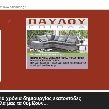
α: www.pavlouoe.gr
0 χρόνια δημιουργίας εκατοντάδες
λα μας τα θυμίζουν...