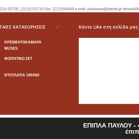
2210-55700, 22210-53710 Fax: 2221054649 e-mail:
pavlouoe@otenet.gr
Ιστοσελίδ
ΤΑΙΕΣ ΚΑΤΑΧΩΡΗΣΕΙΣ
Κάντε Like στη σελίδα μας
KΡΕΒΒΑΤΟΚΑΜΑΡΑ
MUSES
ΦΟΙΤΗΤΙΚΟ ΣΕΤ
ΝΤΟΥΛΑΠΑ 180Χ80
ΕΠΙΠΛΑ ΠΑΥΛΟΥ - 4
έπιπ