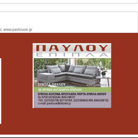
α: www.pavlouoe.gr