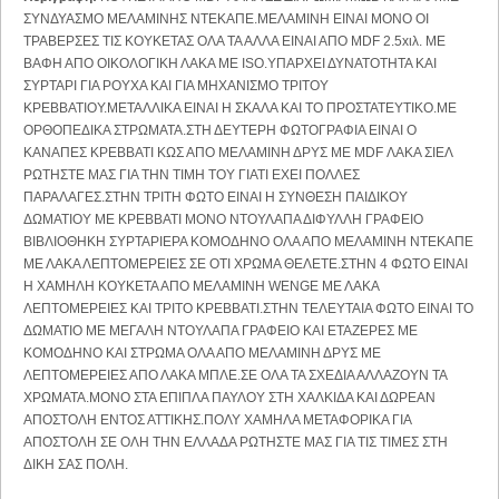
ΣΥΝΔΥΑΣΜΟ ΜΕΛΑΜΙΝΗΣ ΝΤΕΚΑΠΕ.ΜΕΛΑΜΙΝΗ ΕΙΝΑΙ ΜΟΝΟ ΟΙ
ΤΡΑΒΕΡΣΕΣ ΤΙΣ ΚΟΥΚΕΤΑΣ ΟΛΑ ΤΑ ΑΛΛΑ ΕΙΝΑΙ ΑΠΟ MDF 2.5xιλ. ΜΕ
ΒΑΦΗ ΑΠΟ ΟΙΚΟΛΟΓΙΚΗ ΛΑΚΑ ΜΕ ISO.ΥΠΑΡΧΕΙ ΔΥΝΑΤΟΤΗΤΑ ΚΑΙ
ΣΥΡΤΑΡΙ ΓΙΑ ΡΟΥΧΑ ΚΑΙ ΓΙΑ ΜΗΧΑΝΙΣΜΟ ΤΡΙΤΟΥ
ΚΡΕΒΒΑΤΙΟΥ.ΜΕΤΑΛΛΙΚΑ EINAI H ΣΚΑΛΑ ΚΑΙ TO ΠΡΟΣΤΑΤΕΥΤΙΚΟ.ME
ΟΡΘΟΠΕΔΙΚΑ ΣΤΡΩΜΑΤΑ.ΣΤΗ ΔΕΥΤΕΡΗ ΦΩΤΟΓΡΑΦΙΑ ΕΙΝΑΙ Ο
ΚΑΝΑΠΕΣ ΚΡΕΒΒΑΤΙ ΚΩΣ ΑΠΟ ΜΕΛΑΜΙΝΗ ΔΡΥΣ ΜΕ MDF ΛΑΚΑ ΣΙΕΛ
ΡΩΤΗΣΤΕ ΜΑΣ ΓΙΑ ΤΗΝ ΤΙΜΗ ΤΟΥ ΓΙΑΤΙ ΕΧΕΙ ΠΟΛΛΕΣ
ΠΑΡΑΛΑΓΕΣ.ΣΤΗΝ ΤΡΙΤΗ ΦΩΤΟ ΕΙΝΑΙ Η ΣΥΝΘΕΣΗ ΠΑΙΔΙΚΟΥ
ΔΩΜΑΤΙΟΥ ΜΕ ΚΡΕΒΒΑΤΙ ΜΟΝΟ ΝΤΟΥΛΑΠΑ ΔΙΦΥΛΛΗ ΓΡΑΦΕΙΟ
ΒΙΒΛΙΟΘΗΚΗ ΣΥΡΤΑΡΙΕΡΑ ΚΟΜΟΔΗΝΟ ΟΛΑ ΑΠΟ ΜΕΛΑΜΙΝΗ ΝΤΕΚΑΠΕ
ΜΕ ΛΑΚΑ ΛΕΠΤΟΜΕΡΕΙΕΣ ΣΕ ΟΤΙ ΧΡΩΜΑ ΘΕΛΕΤΕ.ΣΤΗΝ 4 ΦΩΤΟ ΕΙΝΑΙ
Η ΧΑΜΗΛΗ ΚΟΥΚΕΤΑ ΑΠΟ ΜΕΛΑΜΙΝΗ WENGE ΜΕ ΛΑΚΑ
ΛΕΠΤΟΜΕΡΕΙΕΣ ΚΑΙ ΤΡΙΤΟ ΚΡΕΒΒΑΤΙ.ΣΤΗΝ ΤΕΛΕΥΤΑΙΑ ΦΩΤΟ ΕΙΝΑΙ ΤΟ
ΔΩΜΑΤΙΟ ΜΕ ΜΕΓΑΛΗ ΝΤΟΥΛΑΠΑ ΓΡΑΦΕΙΟ ΚΑΙ ΕΤΑΖΕΡΕΣ ΜΕ
ΚΟΜΟΔΗΝΟ ΚΑΙ ΣΤΡΩΜΑ ΟΛΑ ΑΠΟ ΜΕΛΑΜΙΝΗ ΔΡΥΣ ΜΕ
ΛΕΠΤΟΜΕΡΕΙΕΣ ΑΠΟ ΛΑΚΑ ΜΠΛΕ.ΣΕ ΟΛΑ ΤΑ ΣΧΕΔΙΑ ΑΛΛΑΖΟΥΝ ΤΑ
ΧΡΩΜΑΤΑ.ΜΟΝΟ ΣΤΑ ΕΠΙΠΛΑ ΠΑΥΛΟΥ ΣΤΗ ΧΑΛΚΙΔΑ ΚΑΙ ΔΩΡΕΑΝ
ΑΠΟΣΤΟΛΗ ΕΝΤΟΣ ΑΤΤΙΚΗΣ.ΠΟΛΥ ΧΑΜΗΛΑ ΜΕΤΑΦΟΡΙΚΑ ΓΙΑ
ΑΠΟΣΤΟΛΗ ΣΕ ΟΛΗ ΤΗΝ ΕΛΛΑΔΑ ΡΩΤΗΣΤΕ ΜΑΣ ΓΙΑ ΤΙΣ ΤΙΜΕΣ ΣΤΗ
ΔΙΚΗ ΣΑΣ ΠΟΛΗ.