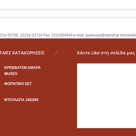
2210-55700, 22210-53710 Fax: 2221054649 e-mail:
pavlouoe@otenet.gr
Ιστοσελίδ
ΤΑΙΕΣ ΚΑΤΑΧΩΡΗΣΕΙΣ
Κάντε Like στη σελίδα μας
KΡΕΒΒΑΤΟΚΑΜΑΡΑ
MUSES
ΦΟΙΤΗΤΙΚΟ ΣΕΤ
ΝΤΟΥΛΑΠΑ 180Χ80