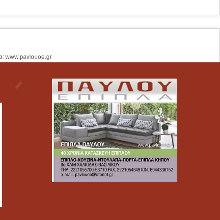
α: www.pavlouoe.gr