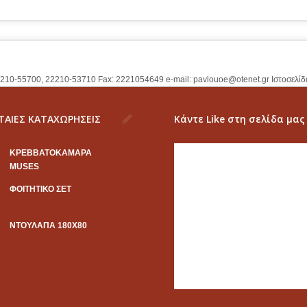
2210-55700, 22210-53710 Fax: 2221054649 e-mail:
pavlouoe@otenet.gr
Ιστοσελίδ
ΤΑΙΕΣ ΚΑΤΑΧΩΡΗΣΕΙΣ
Κάντε Like στη σελίδα μας
KΡΕΒΒΑΤΟΚΑΜΑΡΑ
MUSES
ΦΟΙΤΗΤΙΚΟ ΣΕΤ
ΝΤΟΥΛΑΠΑ 180Χ80