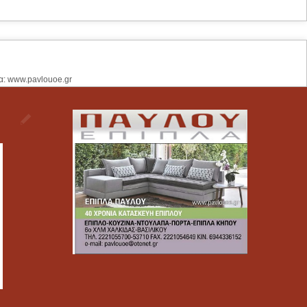
α: www.pavlouoe.gr