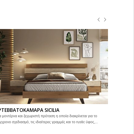
ΡΤΕΒΒΑΤΟΚΑΜΑΡΑ SICILIA
ΚΡΕΒΒΑ
α μοντέρνα και ξεχωριστή πρόταση η οποία διακρίνεται για το
ΚΡΕΒΒΑΤΙ 
γχρονο σχεδιασμό, τις ιδιαίτερες γραμμές και το rustic ύφος,...
Κρεβάτι με τ
πλευρά...