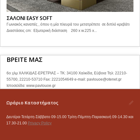
ΣΑΛΟΝΙ EASY SOFT
Γωνιακός καναπές , όπου η μία πλευρά του μετατρέπετε σε διπλό κρεβάτι
Διαστάσεις cm: Εξωτερική διάσταση 260 x w.225 x...
ΒΡΕΙΤΕ ΜΑΣ
6ο χλμ ΧΑΛΚΙΔΑΣ-ΕΡΕΤΡΙΑΣ – ΤΚ: 34100 Χαλκίδα, Εύβοια Τηλ: 22210-
55700, 22210-53710 Fax: 2221054649 e-mail:
pavlouoe@otenet.gr
Ιστοσελίδα: www.pavlouoe.gr
Ωράριο Καταστήματος
Δευτέρα-Τετάρτη-Σάββατο 09-15.00 Τρίτη-Πέμπτη-Παρασκευή 09-14.30 και
17.30-21.00
Privacy Policy