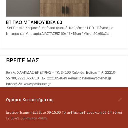
ΕΠΙΠΛΟ ΜΠΑΝΙΟΥ IDEA 60
Set Έπιπλο Κρεμαστό Μπάνιου Φυσικό, Καθρέπτης LED+ Πάγκος με
Νιπτήρα και Μπαταρία ΔΙΑΣΤΑΣΕΙΣ 60x47x45cm / Mirror 50x60x2cm
ΒΡΕΙΤΕ ΜΑΣ
6ο χλμ ΧΑΛΚΙΔΑΣ-ΕΡΕΤΡΙΑΣ – ΤΚ: 34100 Χαλκίδα, Εύβοια Τηλ: 22210-
55700, 22210-53710 Fax: 2221054649 e-mail:
pavlouoe@otenet.gr
Ιστοσελίδα: www.pavlouoe.gr
Ωράριο Καταστήματος
Δευτέρα-Τετάρτη-Σάββατο 09-15.00 Τρίτη-Πέμπτη-Παρασκευή 09-14.30 και
17.30-21.00
Privacy Policy