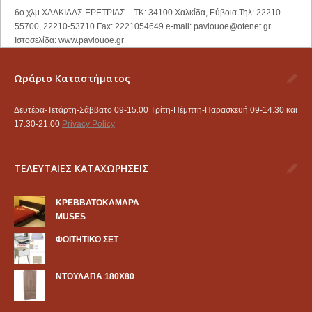
6ο χλμ ΧΑΛΚΙΔΑΣ-ΕΡΕΤΡΙΑΣ – ΤΚ: 34100 Χαλκίδα, Εύβοια Τηλ: 22210-
55700, 22210-53710 Fax: 2221054649 e-mail:
pavlouoe@otenet.gr
Ιστοσελίδα: www.pavlouoe.gr
Ωράριο Καταστήματος
Δευτέρα-Τετάρτη-Σάββατο 09-15.00 Τρίτη-Πέμπτη-Παρασκευή 09-14.30 και
17.30-21.00
Privacy Policy
ΤΕΛΕΥΤΑΙΕΣ ΚΑΤΑΧΩΡΗΣΕΙΣ
KΡΕΒΒΑΤΟΚΑΜΑΡΑ
MUSES
ΦΟΙΤΗΤΙΚΟ ΣΕΤ
ΝΤΟΥΛΑΠΑ 180Χ80